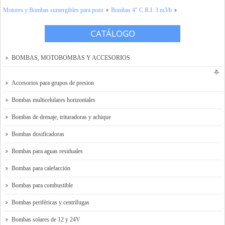
Motores y Bombas sumergibles para pozo
Bombas 4" C.R.I. 3 m3/h
Tienda Online
CATÁLOGO
Contacto y localización
Solicitar presupuesto
BOMBAS, MOTOBOMBAS Y ACCESORIOS
Accesorios para grupos de presion
Bombas multicelulares horizontales
Bombas de drenaje, trituradoras y achique
Bombas dosificadoras
Bombas para aguas residuales
Bombas para calefacción
Bombas para combustible
Bombas periféricas y centrífugas
Bombas solares de 12 y 24V