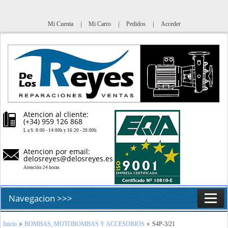
Mi Cuenta
Mi Carro
Pedidos
Acceder
Atencion al cliente:
(+34) 959 126 868
L a S: 8:00 - 14:00h y 16:20 - 20:00h
Atencion por email:
delosreyes@delosreyes.es
Atención 24 horas
Navegacion >>>
Inicio
Inicio
BOMBAS, MOTOBOMBAS Y ACCESORIOS
S4P-3/21