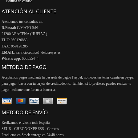
Política de calidad
ATENCIÓN AL CLIENTE
Atendemos tus consultas en:
D.Postal:
C/MATO S/N
21200 ARACENA (HUELVA)
TLF:
959126868
FAX:
959126285
EMAIL:
serviciotecnico@delosreyes.es
What's app
: 666555444
MÉTODO DE PAGO
Aceptamos pagos mediante la pasarela de pagos Paypal, no necesitas tener cuenta en paypal
para pagar, basta con tu tarjeta de crédito/debito. También si lo prefieres puedes realizar tu
pago mediante transferencia bancaria.
MÉTODO DE ENVÍO
Realizamos envíos a toda España.
SEUR - CHRONOXPRESS - Correos
Productos en Stock entrega en 24/48 horas