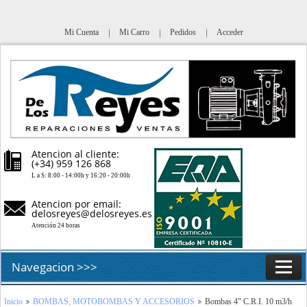
Mi Cuenta
Mi Carro
Pedidos
Acceder
Atencion al cliente:
(+34) 959 126 868
L a S: 8:00 - 14:00h y 16:20 - 20:00h
Atencion por email:
delosreyes@delosreyes.es
Atención 24 horas
Navegacion >>>
Inicio
Inicio
BOMBAS, MOTOBOMBAS Y ACCESORIOS
Bombas 4" C.R.I. 10 m3/h