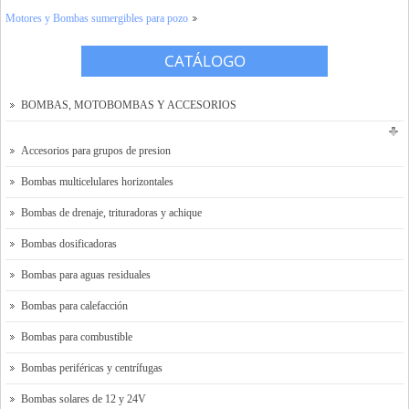
Motores y Bombas sumergibles para pozo
Tienda Online
CATÁLOGO
Contacto y localización
Solicitar presupuesto
BOMBAS, MOTOBOMBAS Y ACCESORIOS
Accesorios para grupos de presion
Bombas multicelulares horizontales
Bombas de drenaje, trituradoras y achique
Bombas dosificadoras
Bombas para aguas residuales
Bombas para calefacción
Bombas para combustible
Bombas periféricas y centrífugas
Bombas solares de 12 y 24V