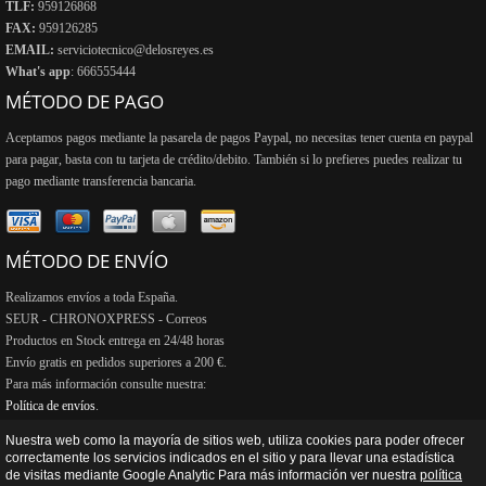
TLF:
959126868
FAX:
959126285
EMAIL:
serviciotecnico@delosreyes.es
What's app
: 666555444
MÉTODO DE PAGO
Aceptamos pagos mediante la pasarela de pagos Paypal, no necesitas tener cuenta en paypal
para pagar, basta con tu tarjeta de crédito/debito. También si lo prefieres puedes realizar tu
pago mediante transferencia bancaria.
MÉTODO DE ENVÍO
Realizamos envíos a toda España.
SEUR - CHRONOXPRESS - Correos
Productos en Stock entrega en 24/48 horas
Envío gratis en pedidos superiores a 200 €.
Para más información consulte nuestra:
Política de envíos
.
Nuestra web como la mayoría de sitios web, utiliza cookies para poder ofrecer
correctamente los servicios indicados en el sitio y para llevar una estadística
de visitas mediante Google Analytic Para más información ver nuestra
política
Copyright © 2013 - 2026
De Los Reyes Reparaciones y ventas S.L.
| Desarrollo web y hosting