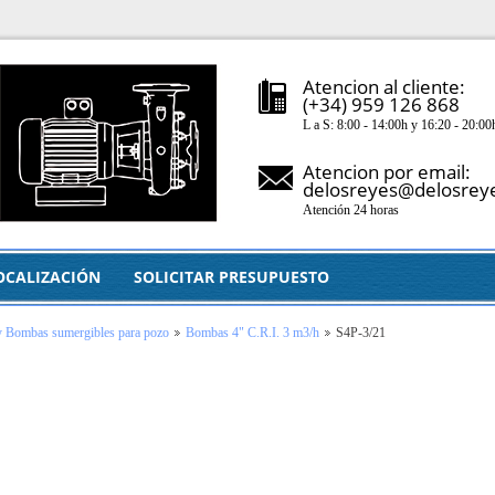
Atencion al cliente:
(+34) 959 126 868
L a S: 8:00 - 14:00h y 16:20 - 20:00
Atencion por email:
delosreyes@delosrey
Atención 24 horas
OCALIZACIÓN
SOLICITAR PRESUPUESTO
y Bombas sumergibles para pozo
Bombas 4" C.R.I. 3 m3/h
S4P-3/21