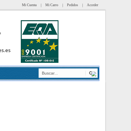
Mi Cuenta
Mi Carro
Pedidos
Acceder
h
es.es