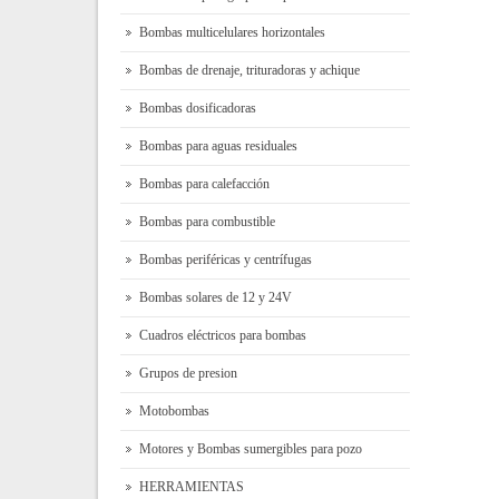
Bombas multicelulares horizontales
Bombas de drenaje, trituradoras y achique
Bombas dosificadoras
Bombas para aguas residuales
Bombas para calefacción
Bombas para combustible
Bombas periféricas y centrífugas
Bombas solares de 12 y 24V
Cuadros eléctricos para bombas
Grupos de presion
Motobombas
Motores y Bombas sumergibles para pozo
HERRAMIENTAS