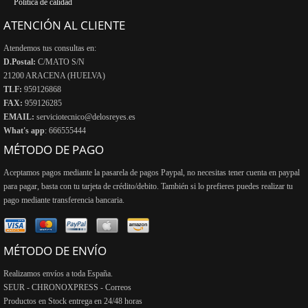
Política de calidad
ATENCIÓN AL CLIENTE
Atendemos tus consultas en:
D.Postal:
C/MATO S/N
21200 ARACENA (HUELVA)
TLF:
959126868
FAX:
959126285
EMAIL:
serviciotecnico@delosreyes.es
What's app
: 666555444
MÉTODO DE PAGO
Aceptamos pagos mediante la pasarela de pagos Paypal, no necesitas tener cuenta en paypal
para pagar, basta con tu tarjeta de crédito/debito. También si lo prefieres puedes realizar tu
pago mediante transferencia bancaria.
MÉTODO DE ENVÍO
Realizamos envíos a toda España.
SEUR - CHRONOXPRESS - Correos
Productos en Stock entrega en 24/48 horas