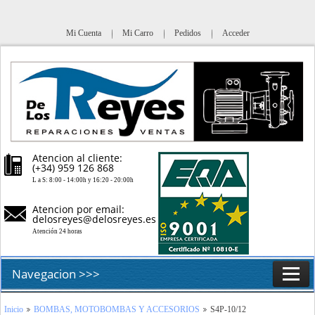
Mi Cuenta
Mi Carro
Pedidos
Acceder
Atencion al cliente:
(+34) 959 126 868
L a S: 8:00 - 14:00h y 16:20 - 20:00h
Atencion por email:
delosreyes@delosreyes.es
Atención 24 horas
Navegacion >>>
Inicio
Inicio
BOMBAS, MOTOBOMBAS Y ACCESORIOS
S4P-10/12