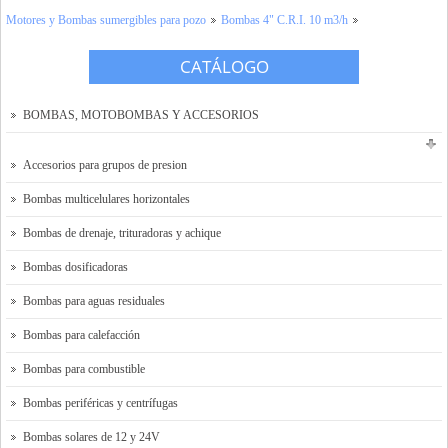
Motores y Bombas sumergibles para pozo
Bombas 4" C.R.I. 10 m3/h
Tienda Online
CATÁLOGO
Contacto y localización
Solicitar presupuesto
BOMBAS, MOTOBOMBAS Y ACCESORIOS
Accesorios para grupos de presion
Bombas multicelulares horizontales
Bombas de drenaje, trituradoras y achique
Bombas dosificadoras
Bombas para aguas residuales
Bombas para calefacción
Bombas para combustible
Bombas periféricas y centrífugas
Bombas solares de 12 y 24V