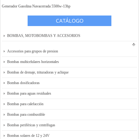
Generador Gasolina Navacerrada 5500w-13hp
Tienda Online
CATÁLOGO
Contacto y localización
Solicitar presupuesto
BOMBAS, MOTOBOMBAS Y ACCESORIOS
Accesorios para grupos de presion
Bombas multicelulares horizontales
Bombas de drenaje, trituradoras y achique
Bombas dosificadoras
Bombas para aguas residuales
Bombas para calefacción
Bombas para combustible
Bombas periféricas y centrífugas
Bombas solares de 12 y 24V