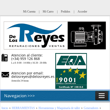
Mi Cuenta
Mi Carro
Pedidos
Acceder
Atencion al cliente:
(+34) 959 126 868
L a S: 8:00 - 14:00h y 16:20 - 20:00h
Atencion por email:
delosreyes@delosreyes.es
Atención 24 horas
Navegacion >>>
Inicio
Inicio
HERRAMIENTAS
Herramientas y Maquinaría de taller
Generadores