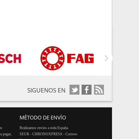
SIGUENOS EN
MÉTODO DE ENVÍO
os
Realizamos envíos a toda España.
ra pagar,
SEUR - CHRONOXPRESS - Correos