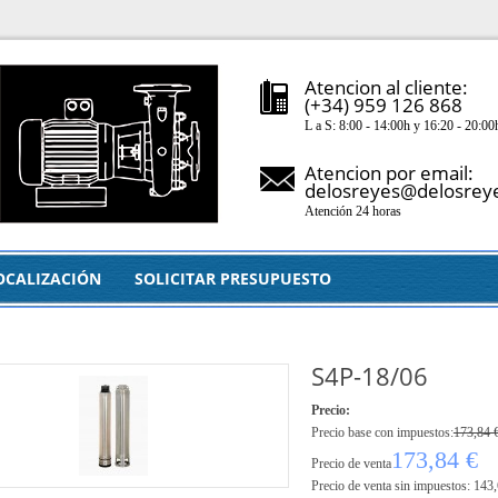
Atencion al cliente:
(+34) 959 126 868
L a S: 8:00 - 14:00h y 16:20 - 20:00
Atencion por email:
delosreyes@delosrey
Atención 24 horas
OCALIZACIÓN
SOLICITAR PRESUPUESTO
S4P-18/06
Precio:
Precio base con impuestos:
173,84 
173,84 €
Precio de venta
Precio de venta sin impuestos:
143,