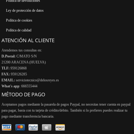
Política de devoluciones
Ley de protección de datos
Política de cookies
Política de calidad
ATENCIÓN AL CLIENTE
Atendemos tus consultas en:
D.Postal:
C/MATO S/N
21200 ARACENA (HUELVA)
TLF:
959126868
FAX:
959126285
EMAIL:
serviciotecnico@delosreyes.es
What's app
: 666555444
MÉTODO DE PAGO
Aceptamos pagos mediante la pasarela de pagos Paypal, no necesitas tener cuenta en paypal
para pagar, basta con tu tarjeta de crédito/debito. También si lo prefieres puedes realizar tu
pago mediante transferencia bancaria.