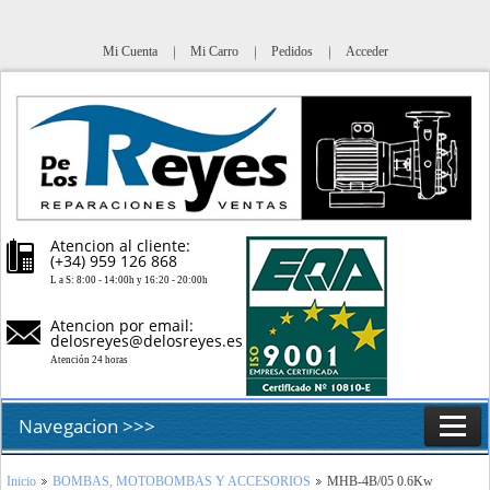
Mi Cuenta
Mi Carro
Pedidos
Acceder
Atencion al cliente:
(+34) 959 126 868
L a S: 8:00 - 14:00h y 16:20 - 20:00h
Atencion por email:
delosreyes@delosreyes.es
Atención 24 horas
Navegacion >>>
Inicio
Inicio
BOMBAS, MOTOBOMBAS Y ACCESORIOS
MHB-4B/05 0.6Kw