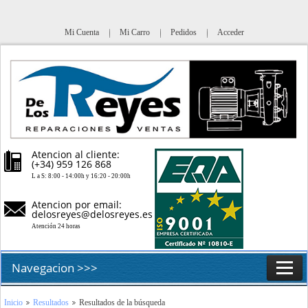
Mi Cuenta
Mi Carro
Pedidos
Acceder
Atencion al cliente:
(+34) 959 126 868
L a S: 8:00 - 14:00h y 16:20 - 20:00h
Atencion por email:
delosreyes@delosreyes.es
Atención 24 horas
Navegacion >>>
Inicio
Inicio
Resultados
Resultados de la búsqueda