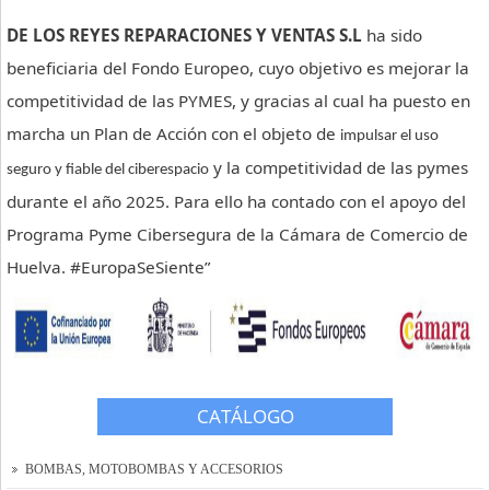
DE LOS REYES REPARACIONES Y VENTAS S.L
ha sido
Tienda Online
beneficiaria del Fondo Europeo, cuyo objetivo es mejorar la
Contacto y localización
competitividad de las PYMES, y gracias al cual ha puesto en
Solicitar presupuesto
marcha un Plan de Acción con el objeto de
impulsar el uso
y la competitividad de las pymes
seguro y fiable del ciberespacio
durante el año 2025. Para ello ha contado con el apoyo del
Programa Pyme Cibersegura de la Cámara de Comercio de
Huelva. #EuropaSeSiente”
CATÁLOGO
BOMBAS, MOTOBOMBAS Y ACCESORIOS