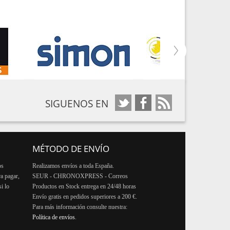
SIGUENOS EN
MÉTODO DE ENVÍO
os
Realizamos envíos a toda España.
ra pagar,
SEUR - CHRONOXPRESS - Correos
i lo
Productos en Stock entrega en 24/48 horas
Envío gratis en pedidos superiores a 200 €.
Para más información consulte nuestra:
Política de envíos
.