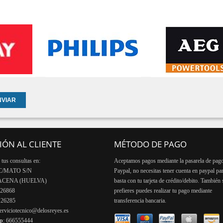
IÓN AL CLIENTE
MÉTODO DE PAGO
tus consultas en:
Aceptamos pagos mediante la pasarela de pag
C/MATO S/N
Paypal, no necesitas tener cuenta en paypal pa
RACENA (HUELVA)
basta con tu tarjeta de crédito/debito. También s
126868
prefieres puedes realizar tu pago mediante
126285
transferencia bancaria.
erviciotecnico@delosreyes.es
pp
: 666555444