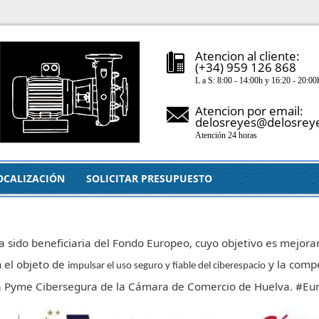
Atencion al cliente:
(+34) 959 126 868
L a S: 8:00 - 14:00h y 16:20 - 20:00
Atencion por email:
delosreyes@delosrey
Atención 24 horas
OCALIZACIÓN
SOLICITAR PRESUPUESTO
a sido beneficiaria del Fondo Europeo, cuyo objetivo es mejorar
 el objeto de
y la compe
impulsar el uso seguro y fiable del ciberespacio
ma Pyme Cibersegura de la Cámara de Comercio de Huelva. #E